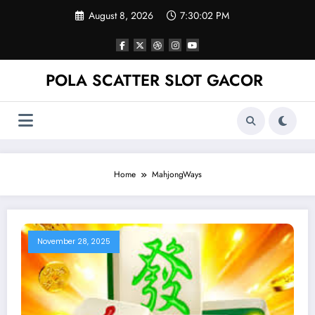
Skip
August 8, 2026
7:30:02 PM
to
content
POLA SCATTER SLOT GACOR
Home
MahjongWays
November 28, 2025