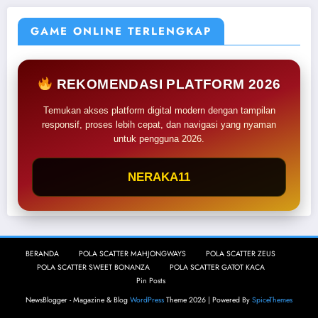
GAME ONLINE TERLENGKAP
REKOMENDASI PLATFORM 2026
Temukan akses platform digital modern dengan tampilan
responsif, proses lebih cepat, dan navigasi yang nyaman
untuk pengguna 2026.
NERAKA11
BERANDA
POLA SCATTER MAHJONGWAYS
POLA SCATTER ZEUS
POLA SCATTER SWEET BONANZA
POLA SCATTER GATOT KACA
Pin Posts
NewsBlogger - Magazine & Blog
WordPress
Theme 2026 | Powered By
SpiceThemes