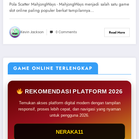
Multiplier Lebih Cerdas
Pola Scatter MahjongWays - MahjongWays menjadi salah satu game
slot online paling populer berkat tampilannya…
Kevin Jackson
0 Comments
Read More
GAME ONLINE TERLENGKAP
REKOMENDASI PLATFORM 2026
Temukan akses platform digital modern dengan tampilan
responsif, proses lebih cepat, dan navigasi yang nyaman
untuk pengguna 2026.
NERAKA11