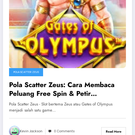
POLA SCATTER ZEUS
Pola Scatter Zeus: Cara Membaca
Peluang Free Spin & Petir
Pengganda Lebih Tepat
Pola Scatter Zeus - Slot bertema Zeus atau Gates of Olympus
menjadi salah satu game…
Kevin Jackson
0 Comments
Read More