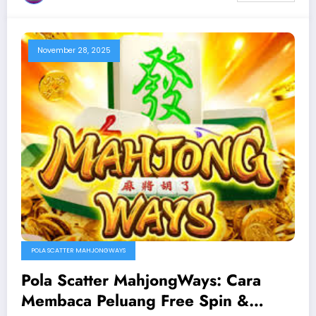
November 28, 2025
POLA SCATTER MAHJONGWAYS
Pola Scatter MahjongWays: Cara
Membaca Peluang Free Spin &